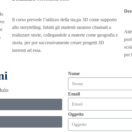
i
Dest
do
Il corso prevede l’utilizzo della sta,pa 3D come supporto
ive
allo storytelling. Infatti gli studenti saranno chiamati a
ze
Atti
realizzare storie, collegandole a materie come geografia e
n
prof
storia, per poi successivamente creare progetti 3D
scol
inerenti ad essa.
per 
ni
Nome
dulo
Email
Oggetto