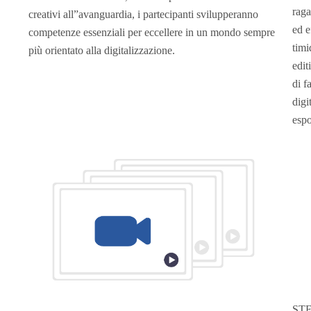
raga
creativi all”avanguardia, i partecipanti svilupperanno
ed e
competenze essenziali per eccellere in un mondo sempre
timi
più orientato alla digitalizzazione.
edit
di f
digi
espo
STE