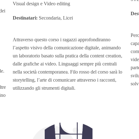
Visual design e Video editing
dei
Dest
Destinatari:
Secondaria, Licei
Perc
Attraverso questo corso i ragazzi approfondiranno
capa
l’aspetto visivo della comunicazione digitale, animando
comp
un laboratorio basato sulla pratica della content creation,
vide
dalle grafiche ai video. Linguaggi sempre più centrali
part
le.
nella società contemporanea. Filo rosso del corso sarà lo
svil
storytelling, l’arte di comunicare attraverso i racconti,
solv
ltre
utilizzando gli strumenti digitali.
lino