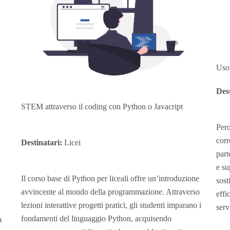
Uso 
Dest
STEM attraverso il coding con Python o Javacript
Perc
corr
Destinatari:
Licei
part
e su
Il corso base di Python per liceali offre un’introduzione
sost
avvincente al mondo della programmazione. Attraverso
effi
lezioni interattive progetti pratici, gli studenti imparano i
serv
fondamenti del linguaggio Python, acquisendo
m