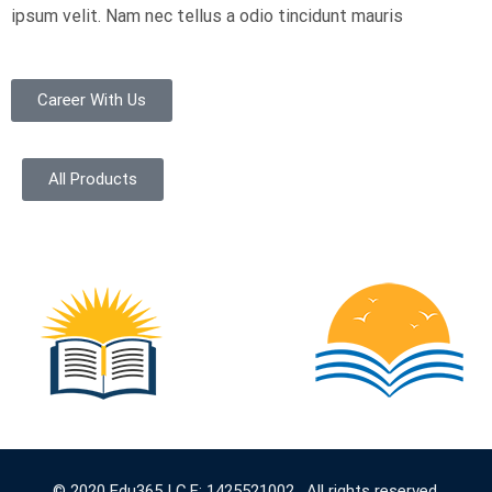
ipsum velit. Nam nec tellus a odio tincidunt mauris
Career With Us
All Products
© 2020 Edu365 | C.F: 1425521002 . All rights reserved.