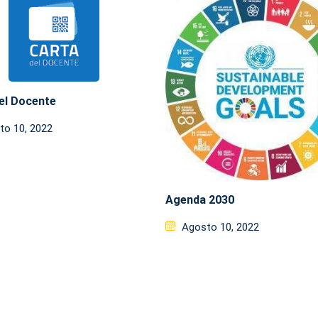
el Docente
ed
to 10, 2022
Agenda 2030
Posted
Agosto 10, 2022
on