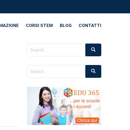
RMAZIONE
CORSI STEM
BLOG
CONTATTI
Search
Search
for:
Search
Search
for: