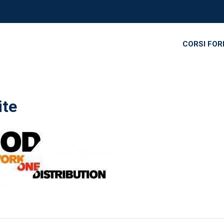
CORSI FO
te