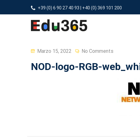
+39 (0) 6 90 27 40 93 | +40 (0) 369 101 200
Posted
Marzo 15, 2022
No Comments
on
NOD-logo-RGB-web_whi