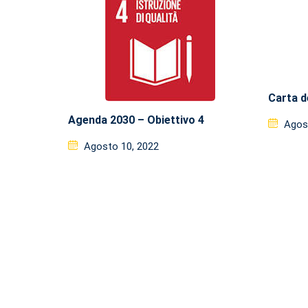
Carta d
Agenda 2030 – Obiettivo 4
Post
Agos
on
Posted
Agosto 10, 2022
on