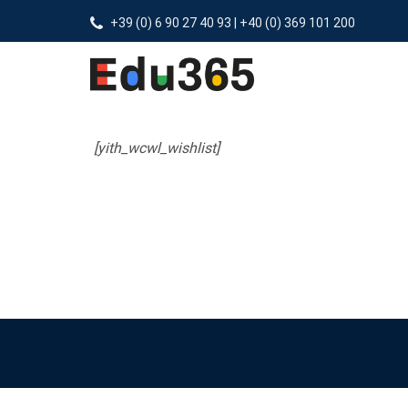
+39 (0) 6 90 27 40 93 | +40 (0) 369 101 200
[yith_wcwl_wishlist]